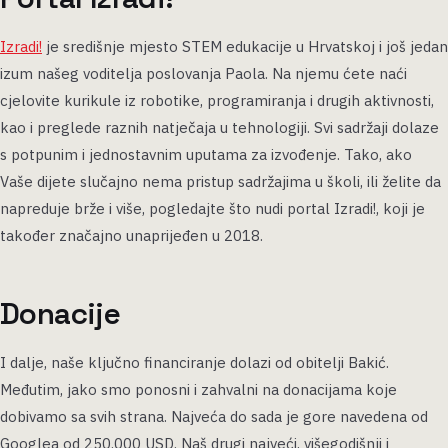
Izradi!
je središnje mjesto STEM edukacije u Hrvatskoj i još jedan
izum našeg voditelja poslovanja Paola. Na njemu ćete naći
cjelovite kurikule iz robotike, programiranja i drugih aktivnosti,
kao i preglede raznih natječaja u tehnologiji. Svi sadržaji dolaze
s potpunim i jednostavnim uputama za izvođenje. Tako, ako
Vaše dijete slučajno nema pristup sadržajima u školi, ili želite da
napreduje brže i više, pogledajte što nudi portal Izradi!, koji je
također značajno unaprijeđen u 2018.
Donacije
I dalje, naše ključno financiranje dolazi od obitelji Bakić.
Međutim, jako smo ponosni i zahvalni na donacijama koje
dobivamo sa svih strana. Najveća do sada je gore navedena od
Googlea od 250.000 USD. Naš drugi najveći, višegodišnji i