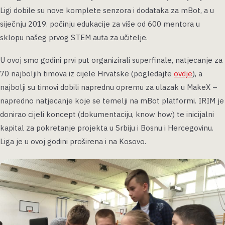
Ligi dobile su nove komplete senzora i dodataka za mBot, a u
siječnju 2019. počinju edukacije za više od 600 mentora u
sklopu našeg prvog STEM auta za učitelje.
U ovoj smo godini prvi put organizirali superfinale, natjecanje za
70 najboljih timova iz cijele Hrvatske (pogledajte
ovdje
), a
najbolji su timovi dobili naprednu opremu za ulazak u MakeX –
napredno natjecanje koje se temelji na mBot platformi. IRIM je
donirao cijeli koncept (dokumentaciju, know how) te inicijalni
kapital za pokretanje projekta u Srbiju i Bosnu i Hercegovinu.
Liga je u ovoj godini proširena i na Kosovo.