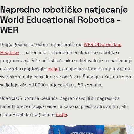
Napredno robotičko natjecanje
World Educational Robotics -
WER
Drugu godinu za redom organizirali smo
WER Otvoreni kup
Hrvatske
– natjecanje iz napredne edukacijske robotike i
programiranja. Više od 150 učenika sudjelovalo je na natjecanju
u Zagrebu (pogledajte
ovdje
), a najbolji su timovi sudjelovali na
svjetskom natjecanju koje se održava u Šangaju u Kini na kojem
sudjeluje više od 8000 natjecatelja iz 50 zemalja.
Učenici OŠ Dobriše Cesarića, Zagreb osvojili su nagradu za
najbolji prezentacijski video, a kako su predstavili svoj tim, ali i
cijelu Hrvatsku pogledajte
ovdje
.