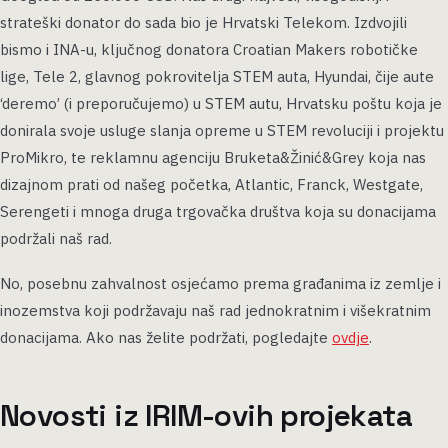
strateški donator do sada bio je Hrvatski Telekom. Izdvojili
bismo i INA-u, ključnog donatora Croatian Makers robotičke
lige, Tele 2, glavnog pokrovitelja STEM auta, Hyundai, čije aute
‘deremo’ (i preporučujemo) u STEM autu, Hrvatsku poštu koja je
donirala svoje usluge slanja opreme u STEM revoluciji i projektu
ProMikro, te reklamnu agenciju Bruketa&Žinić&Grey koja nas
dizajnom prati od našeg početka, Atlantic, Franck, Westgate,
Serengeti i mnoga druga trgovačka društva koja su donacijama
podržali naš rad.
No, posebnu zahvalnost osjećamo prema građanima iz zemlje i
inozemstva koji podržavaju naš rad jednokratnim i višekratnim
donacijama. Ako nas želite podržati, pogledajte
ovdje
.
Novosti iz IRIM-ovih projekata