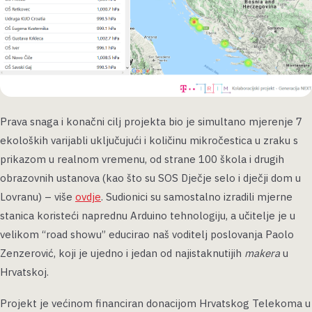
Prava snaga i konačni cilj projekta bio je simultano mjerenje 7
ekoloških varijabli uključujući i količinu mikročestica u zraku s
prikazom u realnom vremenu, od strane 100 škola i drugih
obrazovnih ustanova (kao što su SOS Dječje selo i dječji dom u
Lovranu) – više
ovdje
. Sudionici su samostalno izradili mjerne
stanica koristeći naprednu Arduino tehnologiju, a učitelje je u
velikom “road showu” educirao naš voditelj poslovanja Paolo
Zenzerović, koji je ujedno i jedan od najistaknutijih
makera
u
Hrvatskoj.
Projekt je većinom financiran donacijom Hrvatskog Telekoma u