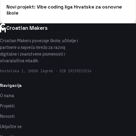
Novi projekt: Vibe coding liga Hrvatske za osnovne
škole
Croatian Makers
Croatian Makers povezuje škole, učitelje i
partnere u najveću mrežu za razvoj
digitalne i znanstvene pismenosti i
stvaralaštva mladih.
Kostelska 1, 10000 Zagreb · OIB 29139223214
Navigacija
O nama
Projekti
Novosti
Uključite se