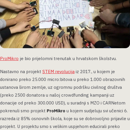
ProMikro
je bio prijelomni trenutak u hrvatskom školstvu.
Nastavno na projekt
STEM revolucija
iz 2017., u kojem je
donirano preko 25.000 micro:bitova u preko 1.000 obrazovnih
ustanova širom zemlje, uz ogromnu podršku civilnog društva
(preko 2500 donatora u našoj crowdfunding kampanji uz
donacije od preko 300.000 USD), u suradnji s MZO i CARNetom
pokrenuli smo projekt
ProMikro
u kojem sudjeluju svi učenici 6.
razreda iz 85% osnovnih škola, koje su se dobrovoljno prijavile u
projekt. U projektu smo s velikim uspjehom educirali preko