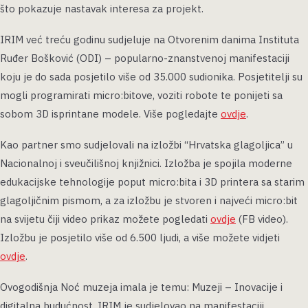
što pokazuje nastavak interesa za projekt.
IRIM već treću godinu sudjeluje na Otvorenim danima Instituta
Ruđer Bošković (ODI) – popularno-znanstvenoj manifestaciji
koju je do sada posjetilo više od 35.000 sudionika. Posjetitelji su
mogli programirati micro:bitove, voziti robote te ponijeti sa
sobom 3D isprintane modele. Više pogledajte
ovdje
.
Kao partner smo sudjelovali na izložbi “Hrvatska glagoljica” u
Nacionalnoj i sveučilišnoj knjižnici. Izložba je spojila moderne
edukacijske tehnologije poput micro:bita i 3D printera sa starim
glagoljičnim pismom, a za izložbu je stvoren i najveći micro:bit
na svijetu čiji video prikaz možete pogledati
ovdje
(FB video).
Izložbu je posjetilo više od 6.500 ljudi, a više možete vidjeti
ovdje
.
Ovogodišnja Noć muzeja imala je temu: Muzeji – Inovacije i
digitalna budućnost. IRIM je sudjelovao na manifestaciji