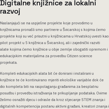
Digitalne knjižnice za lokalni
razvoj
Naslanjajući se na uspješne projekte koje provodimo u
knjižnicama pronašli smo partnere u Švicarskoj s kojima ćemo
projekte koji su već prisutni u knjižnicama u Hrvatskoj uvesti kao
pilot projekt u 5 knjižnica u Švicarskoj, ali i zajednički razviti
alate kojima ćemo knjižnice u obje zemlje obogatiti opremom i
edukacijskim materijalima za provedbu Citizen science
projekata.
Kompleti edukacijskih alata bit će donirani i instalirani u
knjižnice te će kontinuirano mjeriti ekološke varijable dok će
dio kompleta biti na raspolaganju građanima za besplatnu
posudbu i provedbu istraživanja te prikupljanje podataka. Ovime
želimo osnažiti djecu i odrasle da kroz stjecanje STEM znanja i
digitalnih kompetencija postanu aktivni građani, kreatori znanja i