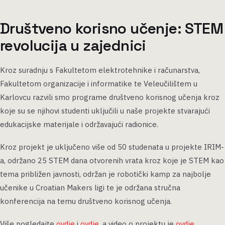
Društveno korisno učenje: STEM
revolucija u zajednici
Kroz suradnju s Fakultetom elektrotehnike i računarstva,
Fakultetom organizacije i informatike te Veleučilištem u
Karlovcu razvili smo programe društveno korisnog učenja kroz
koje su se njihovi studenti uključili u naše projekte stvarajući
edukacijske materijale i održavajući radionice.
Kroz projekt je uključeno više od 50 studenata u projekte IRIM-
a, održano 25 STEM dana otvorenih vrata kroz koje je STEM kao
tema približen javnosti, održan je robotički kamp za najbolje
učenike u Croatian Makers ligi te je održana stručna
konferencija na temu društveno korisnog učenja.
Više pogledajte
ovdje
i
ovdje
, a video o projektu je
ovdje
.