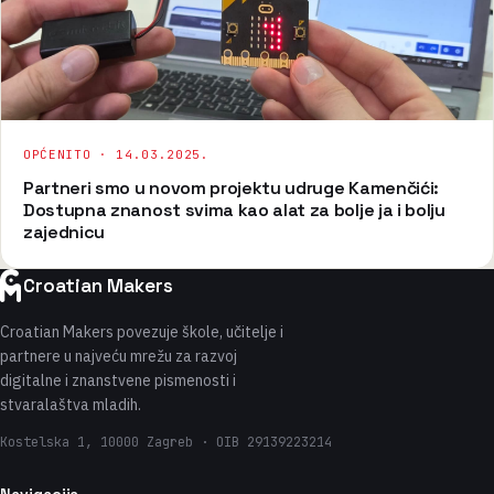
OPĆENITO ·
14.03.2025.
Partneri smo u novom projektu udruge Kamenčići:
Dostupna znanost svima kao alat za bolje ja i bolju
zajednicu
Croatian Makers
Croatian Makers povezuje škole, učitelje i
partnere u najveću mrežu za razvoj
digitalne i znanstvene pismenosti i
stvaralaštva mladih.
Kostelska 1, 10000 Zagreb · OIB 29139223214