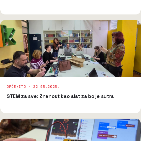
OPĆENITO ·
22.05.2025.
STEM za sve: Znanost kao alat za bolje sutra