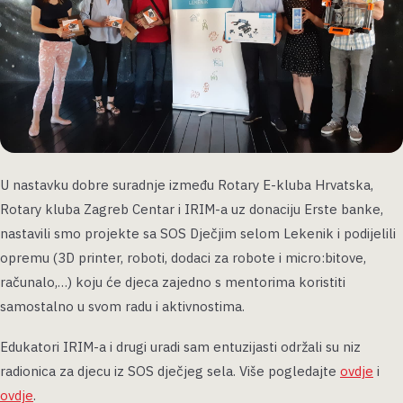
U nastavku dobre suradnje između Rotary E-kluba Hrvatska,
Rotary kluba Zagreb Centar i IRIM-a uz donaciju Erste banke,
nastavili smo projekte sa SOS Dječjim selom Lekenik i podijelili
opremu (3D printer, roboti, dodaci za robote i micro:bitove,
računalo,…) koju će djeca zajedno s mentorima koristiti
samostalno u svom radu i aktivnostima.
Edukatori IRIM-a i drugi uradi sam entuzijasti održali su niz
radionica za djecu iz SOS dječjeg sela. Više pogledajte
ovdje
i
ovdje
.