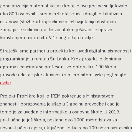
popularizacija matematike, a u kojoj je ove godine sudjelovalo
oko 800 osnovnih i srednjih škola, vrtića i drugih edukativnih
ustanova (službeni broj sudionika još uvijek nije dostupan,
zbrajaju se sudionici), a dio zadataka rješavao se upravo
korištenjem micro:bita. Više pogledajte ovdje.
Strateški smo partner u projektu koji uvodi digitalnu pismenost i
programiranje u ruralnu Šri Lanku. Kroz projekt je donirana
oprema i educirani su profesori i volonteri da u 100 škola
provode edukacijske aktivnosti s micro:bitom. Više pogledajte
ovdje
.
Projekt ProMikro koji je IRIM pokrenuo s Ministarstvom
znanosti i obrazovanja je ušao u 3 godinu provedbe i dao je
temelje za uvođenje informatike u osnovne škole. U 2019.
priključno je još škola, poslano oko 1000 micro:bitova za
novouključenu djecu, uključeno i educirano 100 novih nastavnika