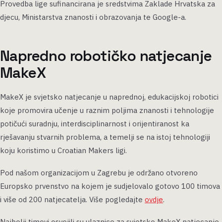
Provedba lige sufinancirana je sredstvima Zaklade Hrvatska za
djecu, Ministarstva znanosti i obrazovanja te Google-a.
Napredno robotičko natjecanje
MakeX
MakeX je svjetsko natjecanje u naprednoj, edukacijskoj robotici
koje promovira učenje u raznim poljima znanosti i tehnologije
potičući suradnju, interdisciplinarnost i orijentiranost ka
rješavanju stvarnih problema, a temelji se na istoj tehnologiji
koju koristimo u Croatian Makers ligi.
Pod našom organizacijom u Zagrebu je održano otvoreno
Europsko prvenstvo na kojem je sudjelovalo gotovo 100 timova
i više od 200 natjecatelja. Više pogledajte
ovdje
.
Najbolji timovi osvojili su ulaznice za svjetsko MakeX natjecanje