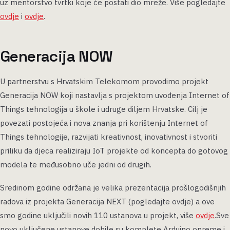
uz mentorstvo tvrtki koje će postati dio mreže. Više pogledajte
ovdje
i
ovdje
.
Generacija NOW
U partnerstvu s Hrvatskim Telekomom provodimo projekt
Generacija NOW koji nastavlja s projektom uvođenja Internet of
Things tehnologija u škole i udruge diljem Hrvatske. Cilj je
povezati postojeća i nova znanja pri korištenju Internet of
Things tehnologije, razvijati kreativnost, inovativnost i stvoriti
priliku da djeca realiziraju IoT projekte od koncepta do gotovog
modela te međusobno uče jedni od drugih.
Sredinom godine održana je velika prezentacija prošlogodišnjih
radova iz projekta Generacija NEXT (pogledajte ovdje) a ove
smo godine uključili novih 110 ustanova u projekt, više
ovdje
.Sve
novo uključene ustanove dobile su komplete Arduino opreme i