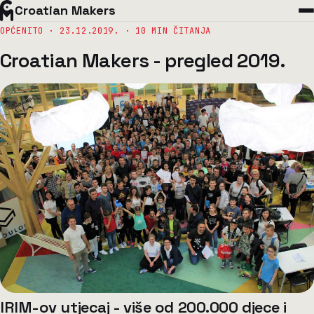
Croatian Makers
OPĆENITO ·
23.12.2019.
· 10 MIN ČITANJA
Croatian Makers - pregled 2019.
IRIM-ov utjecaj - više od 200.000 djece i