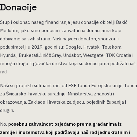
Donacije
Stup i oslonac našeg financiranja jesu donacije obitelji Bakić.
Međutim, jako smo ponosni i zahvalni na donacijama koje
dobivamo sa svih strana. Naši najveći donatori, sponzori i
podupiratelji u 2019. godini su: Google, Hrvatski Telekom,
Hyundai, Bruketa&Žinić&Gray, Undabot, Westgate, TDK Croatia i
mnoga druga trgovačka društva koja su donacijama podržali naš
rad.
Naši su projekti sufinancirani od ESF fonda Europske unije, fonda
za Švicarsko-hrvatsku suradnju, Ministarstva znanosti i
obrazovanja, Zaklade Hrvatska za djecu, pojedinih županija i
drugih.
No,
posebnu zahvalnost osjećamo prema građanima iz
zemlje i inozemstva koji podržavaju naš rad jednokratnim i