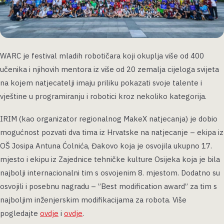
WARC je festival mladih robotičara koji okuplja više od 400
učenika i njihovih mentora iz više od 20 zemalja cijeloga svijeta
na kojem natjecatelji imaju priliku pokazati svoje talente i
vještine u programiranju i robotici kroz nekoliko kategorija.
IRIM (kao organizator regionalnog MakeX natjecanja) je dobio
mogućnost pozvati dva tima iz Hrvatske na natjecanje – ekipa iz
OŠ Josipa Antuna Ćolnića, Đakovo koja je osvojila ukupno 17.
mjesto i ekipu iz Zajednice tehničke kulture Osijeka koja je bila
najbolji internacionalni tim s osvojenim 8. mjestom. Dodatno su
osvojili i posebnu nagradu – ”Best modification award” za tim s
najboljim inženjerskim modifikacijama za robota. Više
pogledajte
ovdje
i
ovdje
.