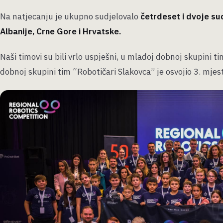
Na natjecanju je ukupno sudjelovalo
četrdeset i dvoje su
Albanije, Crne Gore i Hrvatske.
Naši timovi su bili vrlo uspješni, u mlađoj dobnoj skupini tim
dobnoj skupini tim “Robotičari Slakovca” je osvojio 3. mjest