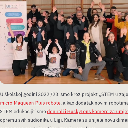
U školskoj godini 2022./23. smo kroz projekt „STEM u za
micro:Maqueen Plus robote
, a kao dodatak novim robotima
STEM edukaciji“ smo
donirali i HuskyLens kamere za umjet
opremu svih sudionika u Ligi. Kamere su unijele novu dimen