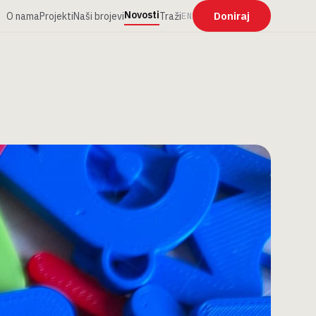
Novosti
Doniraj
O nama
Projekti
Naši brojevi
Traži
EN