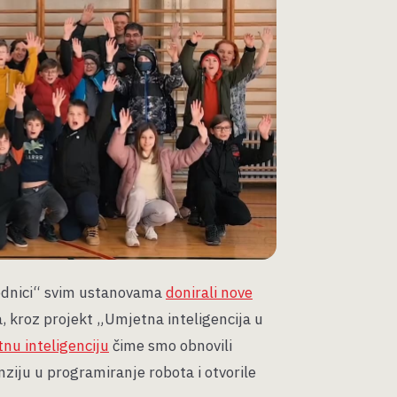
jednici“ svim ustanovama
donirali nove
, kroz projekt „Umjetna inteligencija u
nu inteligenciju
čime smo obnovili
ziju u programiranje robota i otvorile