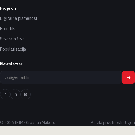
Projekti
Digitalna pismenost
Robotika
Stvaralaštvo
Popularizacija
Newsletter
→
f
in
ig
© 2026 IRIM · Croatian Makers
Pravila privatnosti
·
Uvjeti