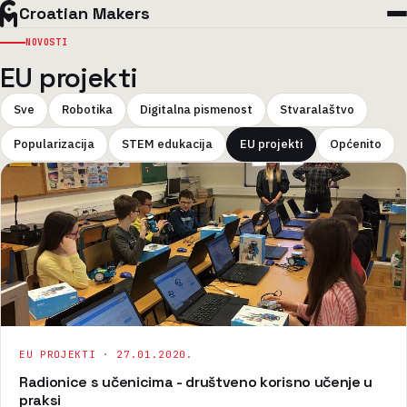
Croatian Makers
NOVOSTI
EU projekti
Sve
Robotika
Digitalna pismenost
Stvaralaštvo
Popularizacija
STEM edukacija
EU projekti
Općenito
EU PROJEKTI ·
27.01.2020.
Radionice s učenicima - društveno korisno učenje u
praksi