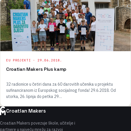
EU PROJEKTI ·
29.06.2018.
Croatian Makers Plus kamp
32 radionice u četiri dana za 60 darovitih učenika u projektu
sufinanciranom iz Europskog socijalnog fonda! 29.6.2018. Od
utorka, 26. lipnja do petka 29…
Croatian Makers
Croatian Makers povezuje škole, učitelje i
partnere u najveću mrežu za razvoj