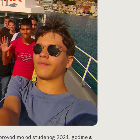
provodimo od studenog 2021. godine
s