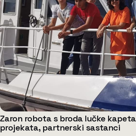
Zaron robota s broda lučke kapetan
projekata, partnerski sastanci