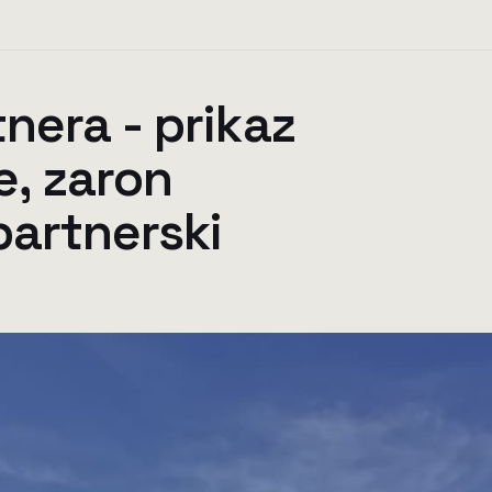
nera - prikaz
e, zaron
partnerski