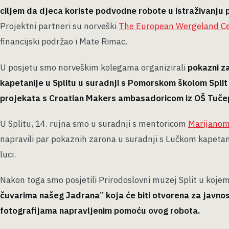
ciljem da djeca koriste podvodne robote u istraživanju
Projektni partneri su norveški
The European Wergeland C
financijski podržao i Mate Rimac.
U posjetu smo norveškim kolegama organizirali
pokazni z
kapetanije u Splitu u suradnji s Pomorskom školom Split i
projekata s Croatian Makers ambasadoricom iz OŠ Tučep
U Splitu, 14. rujna smo u suradnji s mentoricom
Marijanom
napravili par pokaznih zarona u suradnji s Lučkom kapetani
luci.
Nakon toga smo posjetili Prirodoslovni muzej Split u koje
čuvarima našeg Jadrana” koja će biti otvorena za javnos
fotografijama napravljenim pomoću ovog robota.