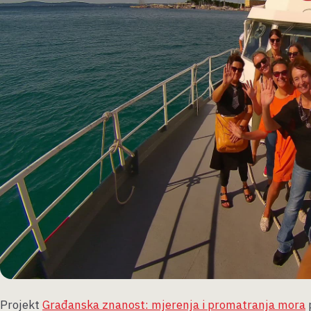
Projekt
Građanska znanost: mjerenja i promatranja mora