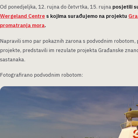
Od ponedjeljka, 12. rujna do četvrtka, 15. rujna
posjetili 
Wergeland Centre
s kojima surađujemo na projektu
Gra
promatranja mora
.
Napravili smo par pokaznih zarona s podvodnim robotom, pr
projekte, predstavili im rezulate projekta Građanske znano
sastanaka.
Fotografirano podvodnim robotom: