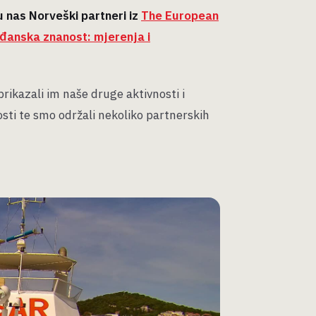
su nas Norveški partneri iz
The European
đanska znanost: mjerenja i
ikazali im naše druge aktivnosti i
sti te smo održali nekoliko partnerskih