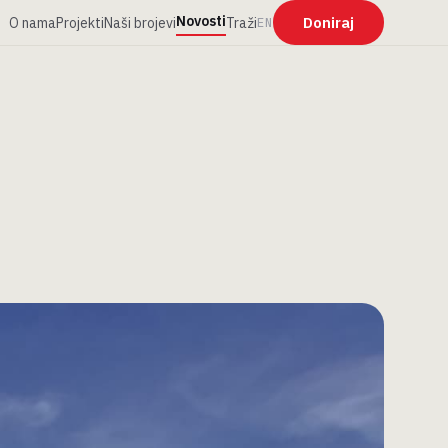
Novosti
Doniraj
O nama
Projekti
Naši brojevi
Traži
EN