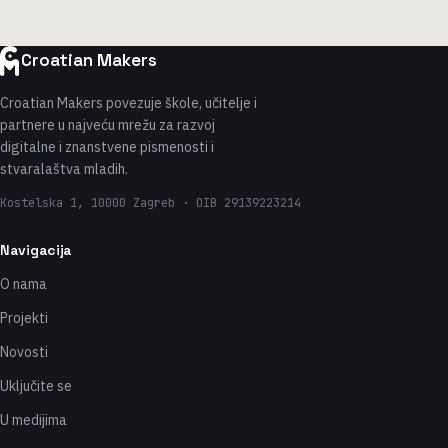
Croatian Makers
Croatian Makers povezuje škole, učitelje i
partnere u najveću mrežu za razvoj
digitalne i znanstvene pismenosti i
stvaralaštva mladih.
Kostelska 1, 10000 Zagreb · OIB 29139223214
Navigacija
O nama
Projekti
Novosti
Uključite se
U medijima