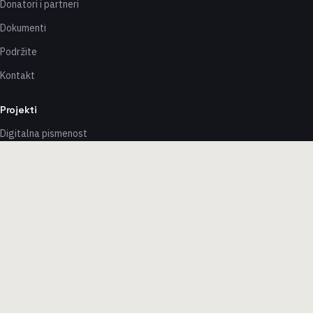
Donatori i partneri
Dokumenti
Podržite
Kontakt
Projekti
Digitalna pismenost
Robotika
Stvaralaštvo
Popularizacija
Newsletter
→
f
in
ig