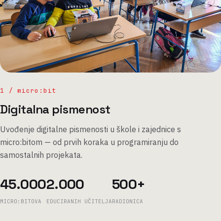
1 / micro:bit
Digitalna pismenost
Uvođenje digitalne pismenosti u škole i zajednice s
micro:bitom — od prvih koraka u programiranju do
samostalnih projekata.
45.000
2.000
500+
MICRO:BITOVA
EDUCIRANIH UČITELJA
RADIONICA