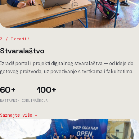
3 / Izradi!
Stvaralaštvo
Izradi! portal i projekti digitalnog stvaralaštva — od ideje do
gotovog proizvoda, uz povezivanje s tvrtkama i fakultetima.
60+
100+
NASTAVNIH CJELINA
ŠKOLA
Saznajte više →