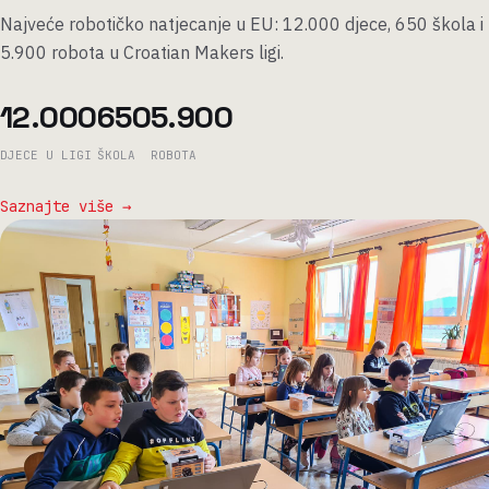
Najveće robotičko natjecanje u EU: 12.000 djece, 650 škola i
5.900 robota u Croatian Makers ligi.
12.000
650
5.900
DJECE U LIGI
ŠKOLA
ROBOTA
Saznajte više →