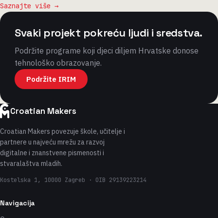
Saznajte više →
Svaki projekt pokreću ljudi i sredstva.
Podržite programe koji djeci diljem Hrvatske donose
tehnološko obrazovanje.
Podržite IRIM
Croatian Makers
Croatian Makers povezuje škole, učitelje i
partnere u najveću mrežu za razvoj
digitalne i znanstvene pismenosti i
stvaralaštva mladih.
Kostelska 1, 10000 Zagreb · OIB 29139223214
Navigacija