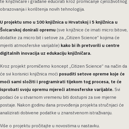
te knjižničare i građane educirati kroz promicanje cjeloživotnog
obrazovanja i korištenja novih tehnologija.
U projektu smo u 100 knjižnica u Hrvatskoj i 5 knjižnica u
Švicarskoj donirali opremu
(sve knjižnice će imati micro:bitove,
dodatke za micro:bit i setove za „Citizen Science“ kojima će
mjeriti atmosferske varijable)
kako bi ih pretvorili u centre
digitalnih inovacija uz edukaciju knjižničara.
Kroz projekt promičemo koncept „Citizen Science“ na način da
će svi korisnici knjižnica moći
posuditi setove opreme koje će
moći sami složiti i programirati tijekom tog procesa, te će
isprobati svoju opremu mjereći atmosferske varijable.
Svi
podaci će u stvarnom vremenu biti dostupni za sve mjerne
postaje. Nakon godinu dana provođenja projekta stručnjaci će
analizirati dobivene podatke u znanstvenom istraživanju.
Više o projektu pročitajte u novostima u nastavku.