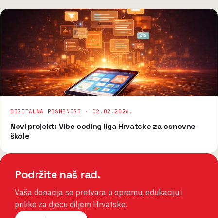
DIGITALNA PISMENOST ·
02.02.2026.
Novi projekt: Vibe coding liga Hrvatske za osnovne
škole
Podržite naš rad.
Vaša donacija se pretvara u opremu, edukaciju i
prilike za djecu diljem Hrvatske.