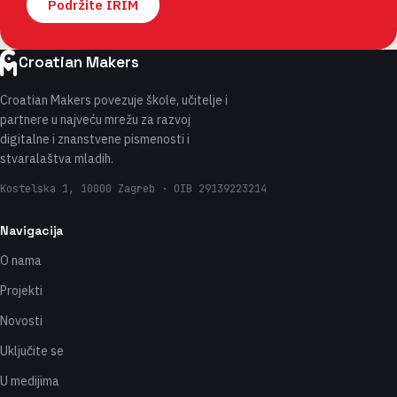
Podržite IRIM
Croatian Makers
Croatian Makers povezuje škole, učitelje i
partnere u najveću mrežu za razvoj
digitalne i znanstvene pismenosti i
stvaralaštva mladih.
Kostelska 1, 10000 Zagreb · OIB 29139223214
Navigacija
O nama
Projekti
Novosti
Uključite se
U medijima