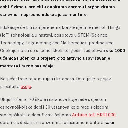
dobi
.
Svima u projektu doniramo opremu i organiziramo
osnovnu i naprednu edukaciju za mentore.
Edukacije će biti usmjerene na korištenje Internet of Things
(IoT) tehnologija u nastavi, pogotovo u STEM (Science,
Technology, Engeneering and Mathematics) predmetima.
Očekujemo da će u jednoj školskoj godini sudjelovati
oko 1000
učenica i učenika u projekt kroz aktivno usavršavanje
mentora i razne natječaje.
Natječaj traje tokom rujna i listopada. Detaljnije o prijavi
pročitajte
ovdje
.
Uključit ćemo 70 škola i ustanova koje rade s djecom
osnovnoškolske dobi i 30 ustanova koje rade s djecom
srednjoškolske dobi. Svima šaljemo
Arduino IoT MKR1000
opremu s dodatnim senzorima i educiramo mentore
kako