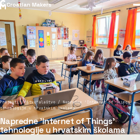
Croatian Makers
Projekti / Stvaralaštvo / Napredne 'Internet of Things'
tehnologije u hrvatskim školama
Napredne 'Internet of Things'
tehnologije u hrvatskim školama