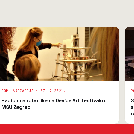
POPULARIZACIJA ·
07.12.2021.
P
Radionica robotike na Device Art festivalu u
S
MSU Zagreb
s
r