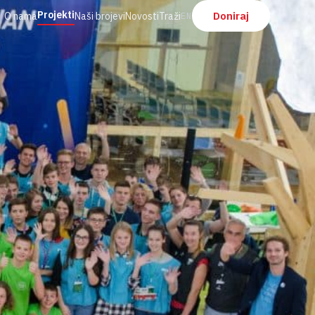
Projekti
Doniraj
O nama
Naši brojevi
Novosti
Traži
EN