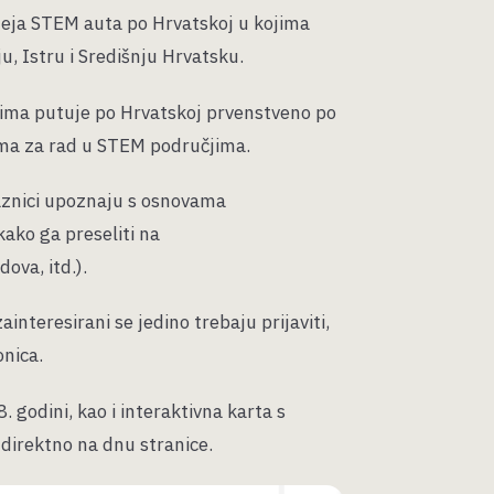
neja STEM auta po Hrvatskoj u kojima
ju, Istru i Središnju Hrvatsku.
sima putuje po Hrvatskoj prvenstveno po
ima za rad u STEM područjima.
laznici upoznaju s osnovama
kako ga preseliti na
ova, itd.).
nteresirani se jedino trebaju prijaviti,
onica.
 godini, kao i interaktivna karta s
 direktno na dnu stranice.