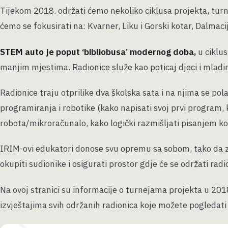
Tijekom 2018. održati ćemo nekoliko ciklusa projekta, tur
ćemo se fokusirati na: Kvarner, Liku i Gorski kotar, Dalmaci
STEM auto je poput ‘bibliobusa’ modernog doba,
u ciklu
manjim mjestima. Radionice služe kao poticaj djeci i mlad
Radionice traju otprilike dva školska sata i na njima se po
programiranja i robotike (kako napisati svoj prvi program, 
robota/mikroračunalo, kako logički razmišljati pisanjem kod
IRIM-ovi edukatori donose svu opremu sa sobom, tako da zai
okupiti sudionike i osigurati prostor gdje će se održati radi
Na ovoj stranici su informacije o turnejama projekta u 2018.
izvještajima svih održanih radionica koje možete pogledati