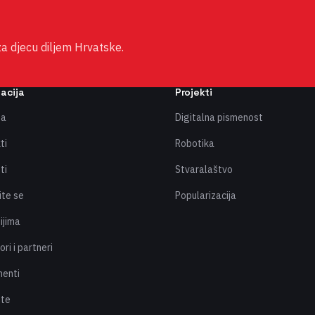
za djecu diljem Hrvatske.
acija
Projekti
ma
Digitalna pismenost
ti
Robotika
ti
Stvaralaštvo
ite se
Popularizacija
ijima
ri i partneri
enti
ite