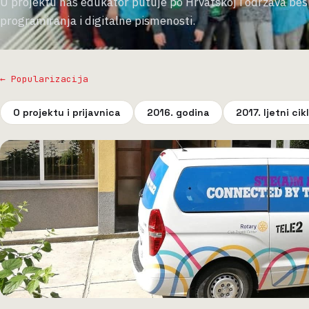
U projektu naš edukator putuje po Hrvatskoj i održava bes
programiranja i digitalne pismenosti.
← Popularizacija
O projektu i prijavnica
2016. godina
2017. ljetni cik