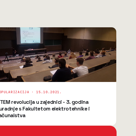
OPULARIZACIJA ·
15.10.2021.
TEM revolucija u zajednici - 3. godina
uradnje s Fakultetom elektrotehnike i
ačunalstva