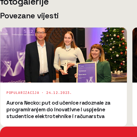
fotogalerije
Povezane vijesti
POPULARIZACIJA ·
24.12.2023.
Aurora Necko: put od učenice radoznale za
programiranjem do inovativne i uspješne
studentice elektrotehnike i računarstva