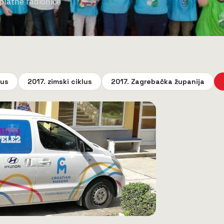
platne radionice
lus
2017. zimski ciklus
2017. Zagrebačka županija