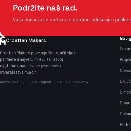
Podržite naš rad.
Vaša donacija se pretvara u opremu, edukaciju i prilike 
Navig
Croatian Makers
O na
Croatian Makers povezuje škole, učitelje i
partnere u najveću mrežu za razvoj
Projek
digitalne i znanstvene pismenosti i
Novos
stvaralaštva mladih.
Uključ
Kostelska 1, 10000 Zagreb · OIB 29139223214
U med
Donato
Dokum
Podrž