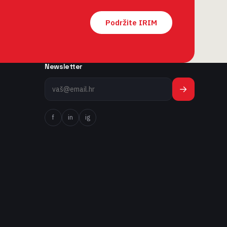
Podržite IRIM
Newsletter
→
f
in
ig