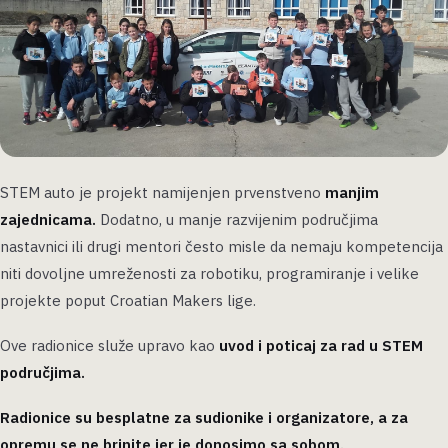
STEM auto je projekt namijenjen prvenstveno
manjim
zajednicama.
Dodatno, u manje razvijenim područjima
nastavnici ili drugi mentori često misle da nemaju kompetencija
niti dovoljne umreženosti za robotiku, programiranje i velike
projekte poput Croatian Makers lige.
Ove radionice služe upravo kao
uvod i poticaj za rad u STEM
područjima.
Radionice su besplatne za sudionike i organizatore, a za
opremu se ne brinite jer je donosimo sa sobom.