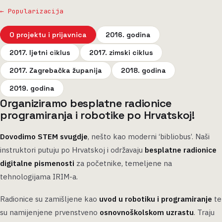
← Popularizacija
O projektu i prijavnica
2016. godina
2017. ljetni ciklus
2017. zimski ciklus
2017. Zagrebačka županija
2018. godina
2019. godina
Organiziramo besplatne radionice
programiranja i robotike po Hrvatskoj!
Dovodimo STEM svugdje
, nešto kao moderni ‘bibliobus’. Naši
instruktori putuju po Hrvatskoj i održavaju
besplatne radionice
digitalne pismenosti
za početnike, temeljene na
tehnologijama IRIM-a.
Radionice su zamišljene kao
uvod u robotiku i programiranje
te
su namijenjene prvenstveno
osnovnoškolskom uzrastu
. Traju