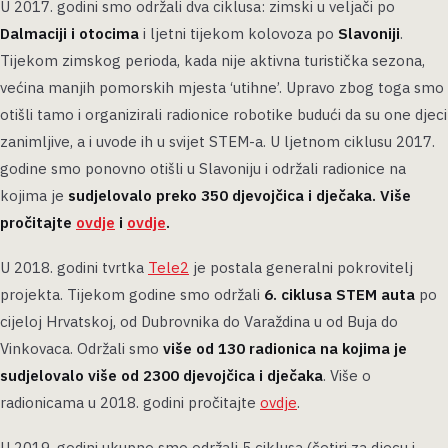
U 2017. godini smo održali dva ciklusa: zimski u veljači po
Dalmaciji i otocima
i ljetni tijekom kolovoza po
Slavoniji
.
Tijekom zimskog perioda, kada nije aktivna turistička sezona,
većina manjih pomorskih mjesta ‘utihne’. Upravo zbog toga smo
otišli tamo i organizirali radionice robotike budući da su one djeci
zanimljive, a i uvode ih u svijet STEM-a. U ljetnom ciklusu 2017.
godine smo ponovno otišli u Slavoniju i održali radionice na
kojima je
sudjelovalo preko 350 djevojčica i dječaka. Više
pročitajte
ovdje
i
ovdje
.
U 2018. godini tvrtka
Tele2
je postala generalni pokrovitelj
projekta. Tijekom godine smo održali
6. ciklusa STEM auta
po
cijeloj Hrvatskoj, od Dubrovnika do Varaždina u od Buja do
Vinkovaca. Održali smo
više od 130 radionica na kojima je
sudjelovalo više od 2300 djevojčica i dječaka
. Više o
radionicama u 2018. godini pročitajte
ovdje
.
U 2019. godini ukupno smo održali 5 ciklusa (četiri za djecu i