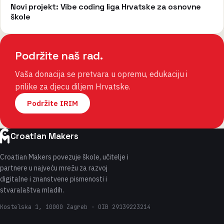
Novi projekt: Vibe coding liga Hrvatske za osnovne
škole
Podržite naš rad.
Vaša donacija se pretvara u opremu, edukaciju i
prilike za djecu diljem Hrvatske.
Podržite IRIM
Croatian Makers
Croatian Makers povezuje škole, učitelje i
partnere u najveću mrežu za razvoj
digitalne i znanstvene pismenosti i
stvaralaštva mladih.
Kostelska 1, 10000 Zagreb · OIB 29139223214