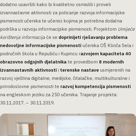
dodatno usavršiti kako bi kvalitetno osmislili i proveli
izvannastavne aktivnosti za poticanje razvoja informacijske
pismenosti učenika te učenici kojima je potrebna dodatna
podrška u razvoju informacijske pismenosti. Projektom
Umijeće
korištenja informacija
će se
doprinijeti rješavanju problema
nedovoljne informacijske pismenosti
učenika OŠ Klinča Sela i
područnih škola u Repušiću i Kupincu r
azvojem kapaciteta 40
obrazovno odgojnih djelatnika
te provedbom
8 modernih
izvannastavnih aktivnosti
i
terenske nastave
usmjerenih na
razvoj vještina digitalne, medijske, čitalačke, multikulturalne i
prirodoslovne pismenosti te
razvoj kompetencija pismenosti
na engleskom jeziku za 250 učenika. Trajanje projekta:
30.11.2017. – 30.11.2019.