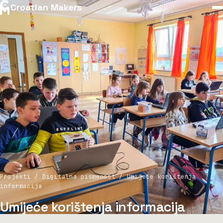
Croatian Makers
Projekti / Digitalna pismenost / Umijeće korištenja
informacija
Umijeće korištenja informacija