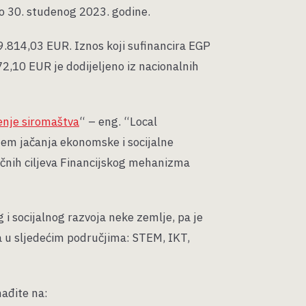
do 30. studenog 2023. godine.
9.814,03 EUR. Iznos koji sufinancira EGP
2,10 EUR je dodijeljeno iz nacionalnih
jenje siromaštva
“ – eng. “Local
em jačanja ekonomske i socijalne
jučnih ciljeva Financijskog mehanizma
i socijalnog razvoja neke zemlje, pa je
 u sljedećim područjima: STEM, IKT,
nađite na: