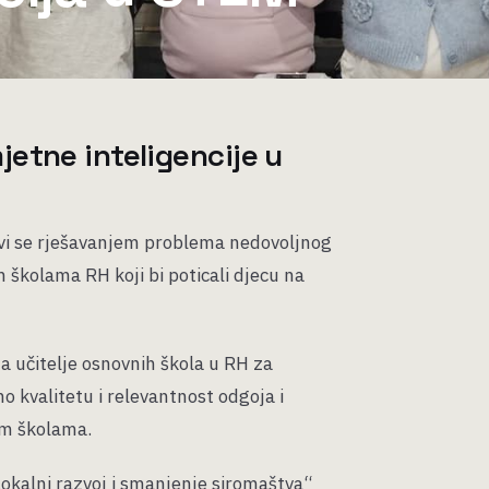
etne inteligencije u
avi se rješavanjem problema nedovoljnog
 školama RH koji bi poticali djecu na
a učitelje osnovnih škola u RH za
o kvalitetu i relevantnost odgoja i
im školama.
Lokalni razvoj i smanjenje siromaštva“