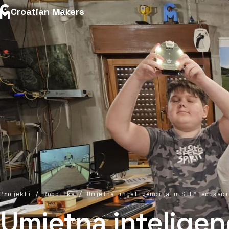
Croatian Makers
Projekti / Robotika / Umjetna inteligencija u STEM edukaci
Umjetna inteligen