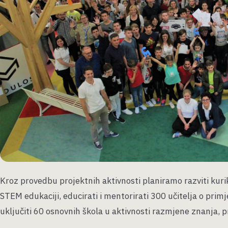
Kroz provedbu projektnih aktivnosti planiramo razviti kurik
STEM edukaciji, educirati i mentorirati 300 učitelja o prim
uključiti 60 osnovnih škola u aktivnosti razmjene znanja, 