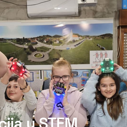
ji
cija u STEM