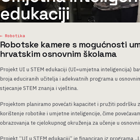
edukaciji
← Robotika
Robotske kamere s mogućnosti umj
hrvatskim osnovnim školama
Projekt UI u STEM edukaciji (UI=umjetna inteligencija) b
broja educiranih učitelja i adekvatnih programa u osnovnim
stjecanje STEM znanja i vještina.
Projektom planiramo povećati kapacitet i pružiti podršku z
korištenje robotike i umjetne inteligencije, čime povećavam
obrazovanja te cjelokupnog okruženja za učenje u osnovn
Projekt “UI u STEM edukaciji” je financiran iz programa „