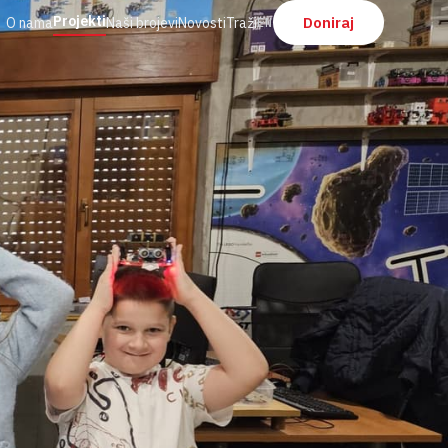
Projekti
Doniraj
O nama
Naši brojevi
Novosti
Traži
EN